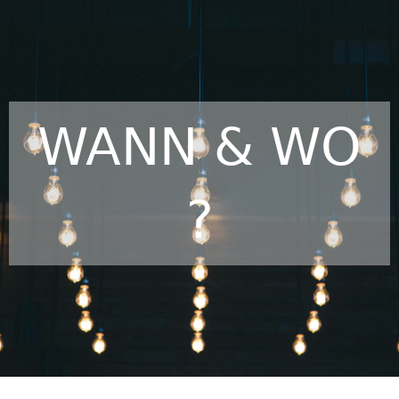
WANN & WO
?